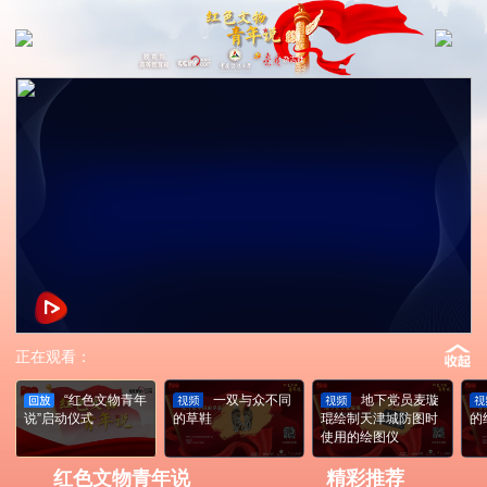
正在观看：
“红色文物青年
一双与众不同
地下党员麦璇
说”启动仪式
的草鞋
琨绘制天津城防图时
的
使用的绘图仪
红色文物青年说
精彩推荐