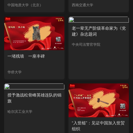
中国地质大学（北京）
西南交通大学
老一辈无产阶级革命家为《党
建》杂志题词
中央司法警官学院
一堵残墙 一座丰碑
华侨大学
授予激战松骨峰英雄连队的锦
旗
哈尔滨工业大学
“入世槌”：见证中国加入世贸
组织