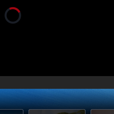
央博
非遗
文化
旅游
科普
健康
乐龄
阅读
正
云起
超级工厂
智敬中国
全民健康
颜选攻略
海洋
在
加
载
视
频
播
放
器。
热播榜
总台企业白名单
画
设
静
质
置
音
(m)