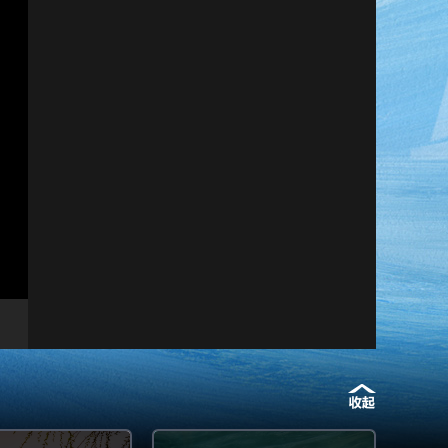
艺术
汽车
数智
5G
产业+
时尚
天气
才艺
网展
央央好物