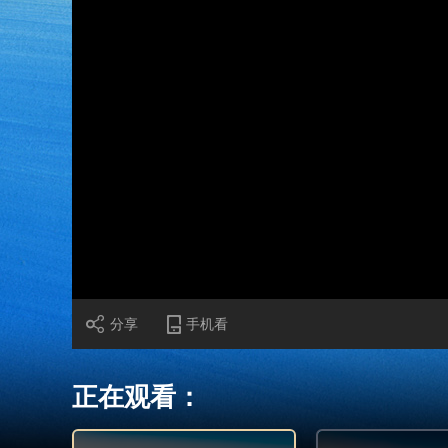
财经
教育
乡村振兴
生态环境
一带一路
大国智造
大国展会
大国保险
云顶对话
CCTV.节目官网
直播
节目单
栏目
片库
加
载
/
完
成
:
0%
分享
手机看
正在观看：