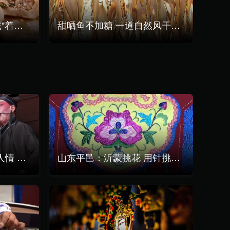
山东半岛这座小县城 “藏”着别具一格的好味道
甜晒鱼不加糖 一道自然风干的干鱼美味
山东周姑戏：源于风土人情 传诵时代变迁
山东平邑：沂蒙挑花 用针挑出来的艺术