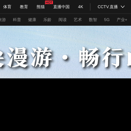
体育
教育
熊猫
直播中国
4K
CCTV.直播
式妙语
主持人
下载央视影音
热解读
天天学习
旅游
科普
健康
乐龄
阅读
艺术
数智
5G
产业+
纪录片网
国家大剧院
大型活动
科技
法治
文娱
人物
公益
图片
习式妙语
央视快评
央视网评
光华锐评
锋面
频道
VR/AR
4K专区
全景新闻
请入列
人生第一次
人生第二次
年冬奥会
CBA
NBA
中超
国足
国际足球
网球
综
体育江湖
文化体育
冰雪道路
足球道路