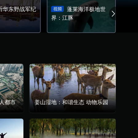
沂华东野战军纪
蓬莱海洋极地世
界：江豚
人都市
姜山湿地：和谐生态 动物乐园