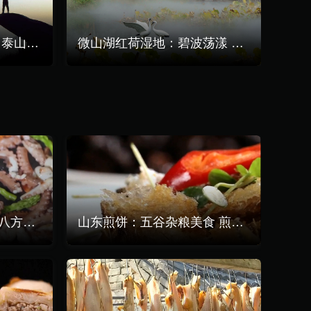
造化钟神秀 一览众山小 泰山美景震撼人心
微山湖红荷湿地：碧波荡漾 万亩红荷
山东威海：海之鲜味 引八方游客至此寻味
山东煎饼：五谷杂粮美食 煎饼卷起美味人生