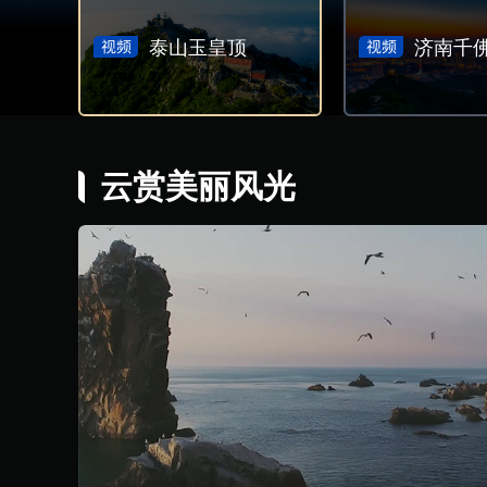
泰山玉皇顶
济南千
云赏美丽风光