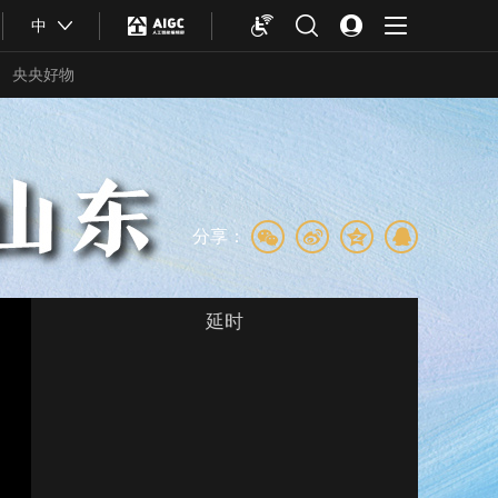
中
央央好物
分享：
延时
合体育
亚冬会