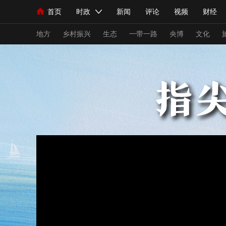
首页
时政
新闻
评论
视频
财经
人民领袖习近平
直播
海外频道
片库
iPanda
栏目大全
联播+
English
中国领导人
节目单
Монгол
听音
央视快评
微视频
习
地方
乡村振兴
生态
一带一路
央博
文化
总台春晚
网络春晚
共产党员网
秧纪录
新闻
国内
国际
评论
经济
军事
人民领袖习近平
联播+
热解读
天天学习
视频
小央视频
小央直播
直播中国
熊猫
现场
前线
比划
快看
蓝海中国
新兵
体育
直播
竞猜
2026年世界杯
2026
VIP会员
CCTV奥林匹克频道
生活体育大会