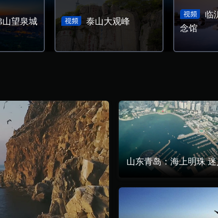
临
佛山望泉城
泰山大观峰
念馆
山东青岛：海上明珠 迷