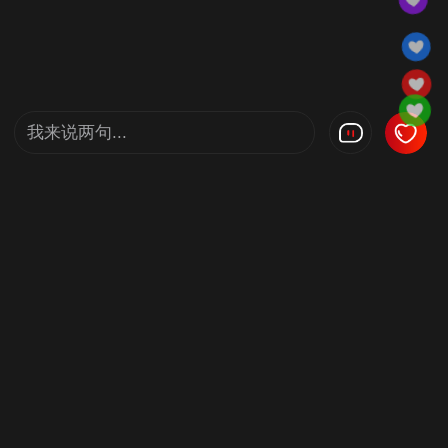
我来说两句...
小央
11-08 10:30
电焊弧光炫目，机床旋转飞速，中国制造世界瞩
目。央视网“人人都爱中国造”走进新落成的宝能
汽车西安基地，央视主持人陈伟鸿带你从外观、
内饰、动力到安全，全方位体验宝能新车。
主播黄鹤带你走进宝能汽车集团西安基地
11-08 10:30
想一把就过，就要人车合一；想一路平安，就要
车行质稳。每一个零件都要精确，每一次组装都